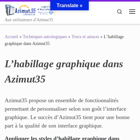
Translate »
Passer au contenu
Search
Me
Aux utilisateurs d'Azimut35
Accueil
»
Techniques astrologiques
»
Trucs et astuces
»
L’habillage
graphique dans Azimut35
L’habillage graphique dans
Azimut35
Azimut35 propose un ensemble de fonctionnalités
permettant de personnaliser selon son goût l’interface
graphique. Le succès d’Azimut35 tient pour une bonne
part à la qualité de son interface graphique.
Appliquer les styles d’habillage graphique dans