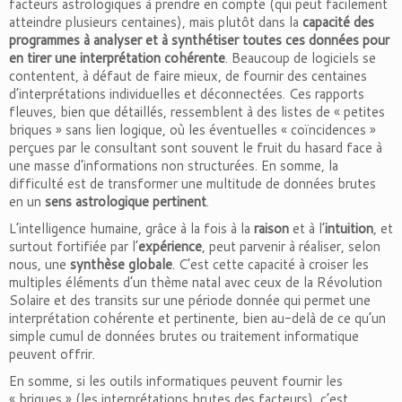
facteurs astrologiques à prendre en compte (qui peut facilement
atteindre plusieurs centaines), mais plutôt dans la
capacité des
programmes à analyser et à synthétiser toutes ces données pour
en tirer une interprétation cohérente
. Beaucoup de logiciels se
contentent, à défaut de faire mieux, de fournir des centaines
d’interprétations individuelles et déconnectées. Ces rapports
fleuves, bien que détaillés, ressemblent à des listes de « petites
briques » sans lien logique, où les éventuelles « coïncidences »
perçues par le consultant sont souvent le fruit du hasard face à
une masse d’informations non structurées. En somme, la
difficulté est de transformer une multitude de données brutes
en un
sens astrologique pertinent
.
L’intelligence humaine, grâce à la fois à la
raison
et à l’
intuition
, et
surtout fortifiée par l’
expérience
, peut parvenir à réaliser, selon
nous, une
synthèse globale
. C’est cette capacité à croiser les
multiples éléments d’un thème natal avec ceux de la Révolution
Solaire et des transits sur une période donnée qui permet une
interprétation cohérente et pertinente, bien au-delà de ce qu’un
simple cumul de données brutes ou traitement informatique
peuvent offrir.
En somme, si les outils informatiques peuvent fournir les
« briques » (les interprétations brutes des facteurs), c’est